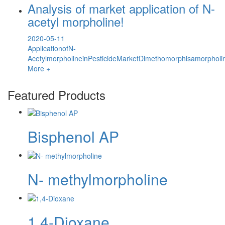
Analysis of market application of N-
acetyl morpholine!
2020-05-11
ApplicationofN-
AcetylmorpholineinPesticideMarketDimethomorphisamorpholin
More +
Featured Products
Bisphenol AP
N- methylmorpholine
1,4-Dioxane